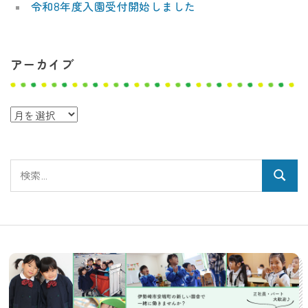
令和8年度入園受付開始しました
アーカイブ
ア
ー
カ
検
イ
検
索:
ブ
索