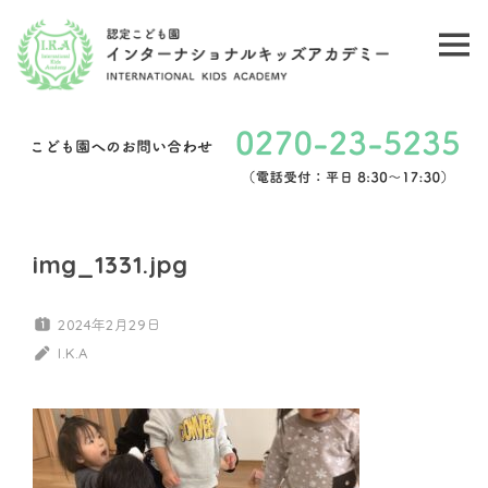
コ
ン
メ
認
テ
ニ
ン
定
ュ
ツ
こ
ー
へ
ど
ス
キ
も
img_1331.jpg
ッ
園
プ
2024年2月29日
イ
I.K.A
ン
タ
ー