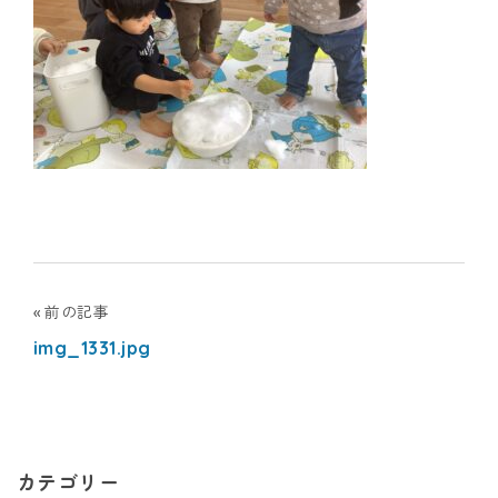
ナ
シ
ョ
ナ
ル
キ
投
前の記事
ッ
img_1331.jpg
稿
ズ
ナ
ア
ビ
カ
カテゴリー
ゲ