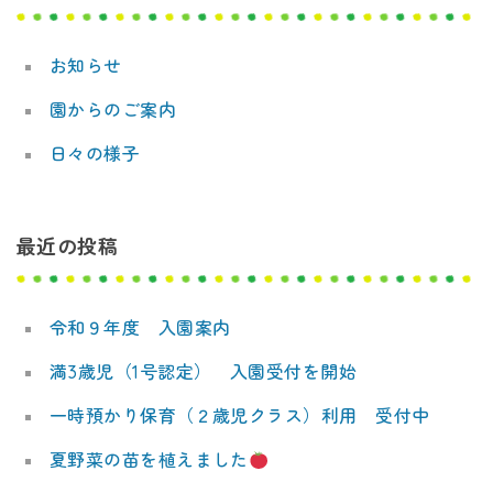
デ
ー
ミ
お知らせ
シ
ー
園からのご案内
ョ
日々の様子
ン
最近の投稿
令和９年度 入園案内
満3歳児（1号認定） 入園受付を開始
一時預かり保育（２歳児クラス）利用 受付中
夏野菜の苗を植えました