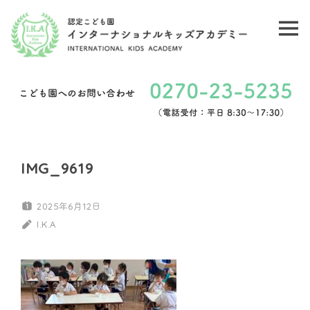
コ
ン
メ
認
テ
ニ
ン
定
ュ
ツ
こ
ー
へ
ど
ス
キ
も
IMG_9619
ッ
園
プ
2025年6月12日
イ
I.K.A
ン
タ
ー