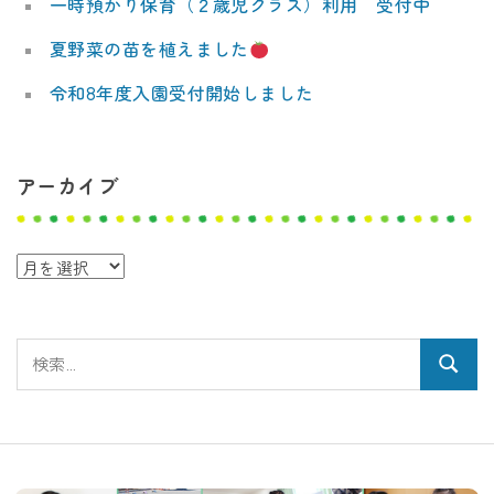
一時預かり保育（２歳児クラス）利用 受付中
夏野菜の苗を植えました
令和8年度入園受付開始しました
アーカイブ
ア
ー
カ
検
イ
検
索:
ブ
索