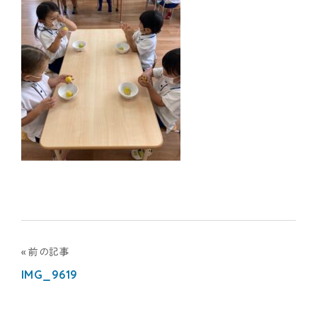
ナ
シ
ョ
ナ
ル
キ
ッ
ズ
投
前の記事
ア
IMG_9619
稿
カ
ナ