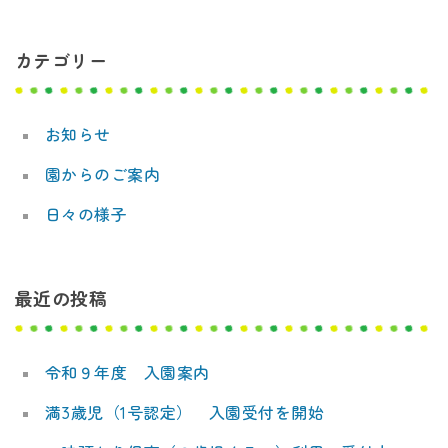
デ
ビ
ミ
カテゴリー
ゲ
ー
ー
お知らせ
シ
園からのご案内
ョ
日々の様子
ン
最近の投稿
令和９年度 入園案内
満3歳児（1号認定） 入園受付を開始