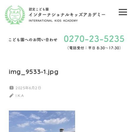
コ
ン
メ
認
テ
ニ
ン
定
ュ
ツ
こ
ー
へ
ど
ス
キ
も
img_9533-1.jpg
ッ
園
プ
2025年6月2日
イ
I.K.A
ン
タ
ー