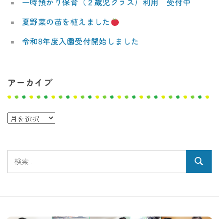
一時預かり保育（２歳児クラス）利用 受付中
夏野菜の苗を植えました
令和8年度入園受付開始しました
アーカイブ
ア
ー
カ
検
イ
検
索:
ブ
索