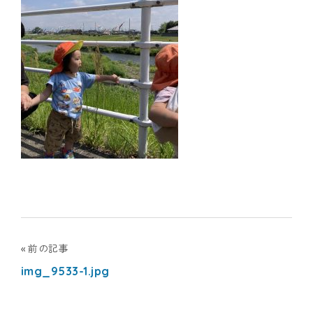
ナ
シ
ョ
ナ
ル
キ
ッ
ズ
投
前の記事
ア
img_9533-1.jpg
稿
カ
ナ