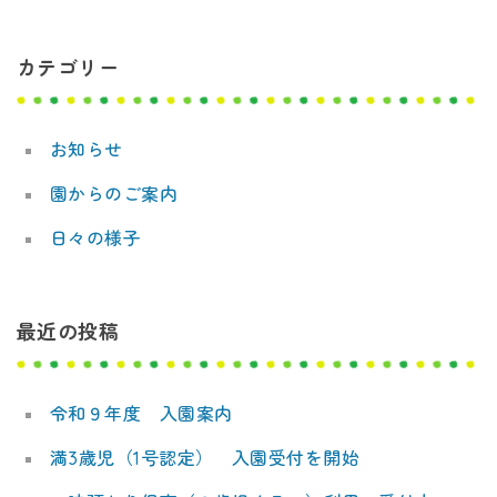
デ
ビ
ミ
カテゴリー
ゲ
ー
ー
お知らせ
シ
園からのご案内
ョ
日々の様子
ン
最近の投稿
令和９年度 入園案内
満3歳児（1号認定） 入園受付を開始