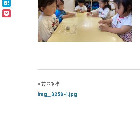
Facebook
ナ
ン
Hatena
ル
Pocket
ス
タ
ク
ー
ー
ル
（幼
ナ
稚
園・
シ
保
投
前の記事
育
img_8238-1.jpg
稿
ョ
園）
ナ
ナ
ビ
ル
ゲ