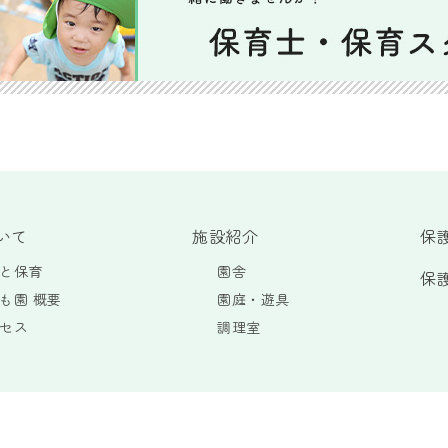
いて
施設紹介
保
と保育
園舎
保
も園 概要
園庭・遊具
セス
調理室