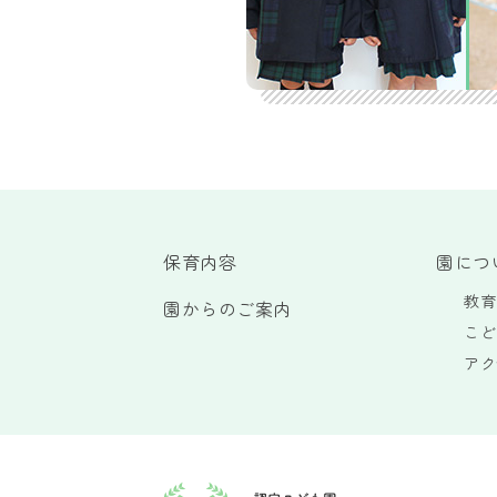
保育内容
園につ
教育
園からのご案内
こど
アク