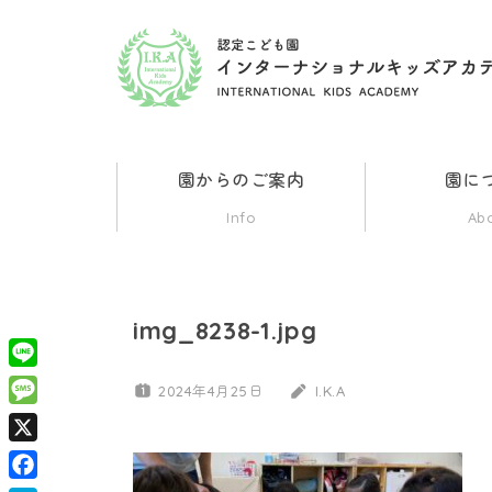
コ
ン
認
群
テ
馬
ン
県
定
ツ
伊
園からのご案内
園に
勢
へ
こ
Info
Ab
崎
ス
市
ど
キ
の
ッ
イ
img_8238-1.jpg
も
ン
プ
タ
Line
2024年4月25日
I.K.A
園
ー
Message
ナ
X
イ
シ
ョ