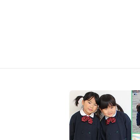
ー
キ
シ
ッ
ョ
ン
ズ
ア
カ
デ
ミ
ー