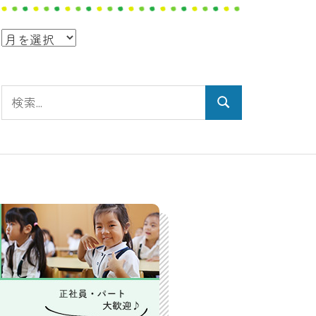
ア
ー
カ
検
イ
検
索:
ブ
索