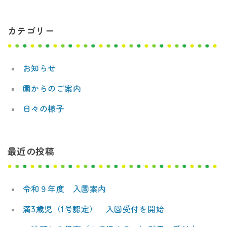
デ
ビ
ミ
カテゴリー
ゲ
ー
ー
お知らせ
シ
園からのご案内
ョ
日々の様子
ン
最近の投稿
令和９年度 入園案内
満3歳児（1号認定） 入園受付を開始