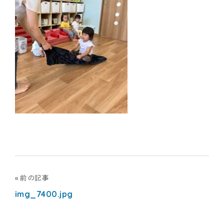
ナ
シ
ョ
ナ
ル
キ
ッ
ズ
投
前の記事
ア
img_7400.jpg
稿
カ
ナ