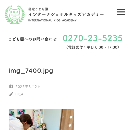
コ
ン
メ
認
テ
ニ
ン
定
ュ
ツ
こ
ー
へ
ど
ス
キ
も
img_7400.jpg
ッ
園
プ
2025年8月2日
イ
I.K.A
ン
タ
ー