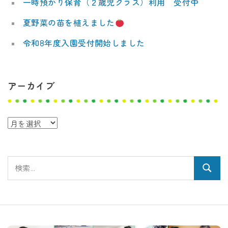
一時預かり保育（２歳児クラス）利用 受付中
夏野菜の苗を植えました
令和8年度入園受付開始しました
アーカイブ
ア
ー
カ
検
イ
検
索:
ブ
索