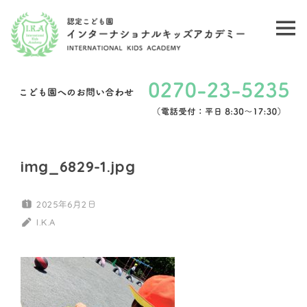
コ
ン
メ
認
テ
ニ
ン
定
ュ
ツ
こ
ー
へ
ど
ス
キ
も
img_6829-1.jpg
ッ
園
プ
2025年6月2日
イ
I.K.A
ン
タ
ー