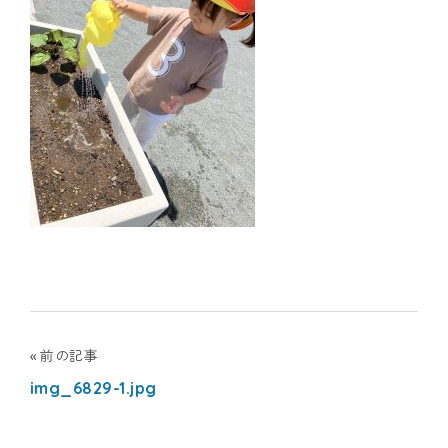
ナ
シ
ョ
ナ
ル
キ
ッ
ズ
投
前の記事
ア
img_6829-1.jpg
稿
カ
ナ