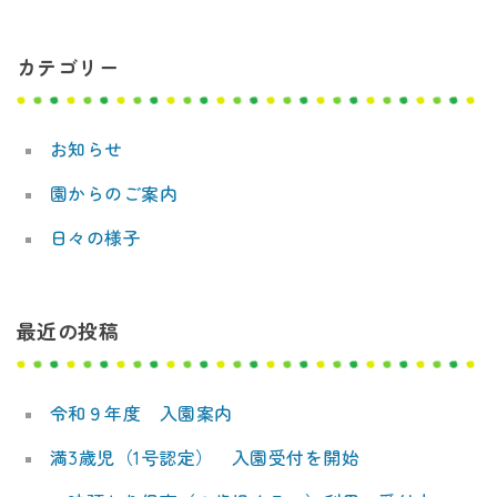
デ
ビ
ミ
カテゴリー
ゲ
ー
ー
お知らせ
シ
園からのご案内
ョ
日々の様子
ン
最近の投稿
令和９年度 入園案内
満3歳児（1号認定） 入園受付を開始