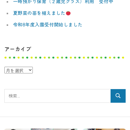
一時預かり保育（２歳児クラス）利用 受付中
夏野菜の苗を植えました
令和8年度入園受付開始しました
アーカイブ
ア
ー
カ
検
イ
検
索:
ブ
索