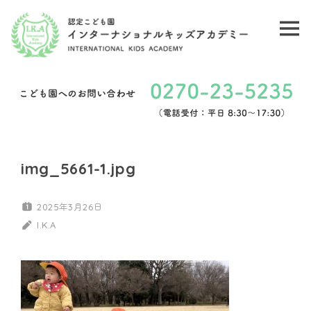
コ
ン
メ
認
テ
ニ
ン
定
ュ
ツ
こ
ー
へ
ど
ス
キ
も
img_5661-1.jpg
ッ
園
プ
2025年3月26日
イ
I.K.A
ン
タ
ー