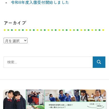
令和8年度入園受付開始しました
アーカイブ
ア
ー
カ
検
イ
検
索:
ブ
索