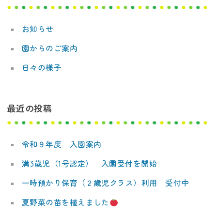
デ
ー
ミ
お知らせ
シ
ー
園からのご案内
ョ
日々の様子
ン
最近の投稿
令和９年度 入園案内
満3歳児（1号認定） 入園受付を開始
一時預かり保育（２歳児クラス）利用 受付中
夏野菜の苗を植えました