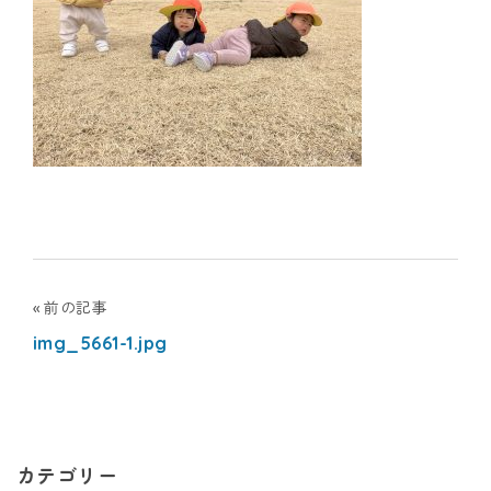
ナ
シ
ョ
ナ
ル
キ
投
前の記事
ッ
img_5661-1.jpg
稿
ズ
ナ
ア
ビ
カ
カテゴリー
ゲ