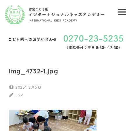
コ
ン
メ
認
テ
ニ
ン
定
ュ
ツ
こ
ー
へ
ど
ス
キ
も
img_4732-1.jpg
ッ
園
プ
2025年2月5日
イ
I.K.A
ン
タ
ー