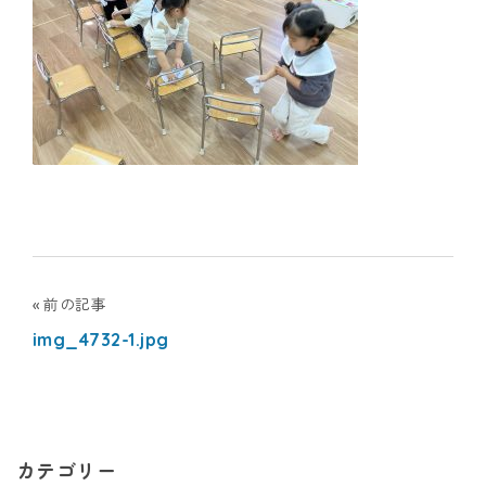
ナ
シ
ョ
ナ
ル
キ
投
前の記事
ッ
img_4732-1.jpg
稿
ズ
ナ
ア
ビ
カ
カテゴリー
ゲ