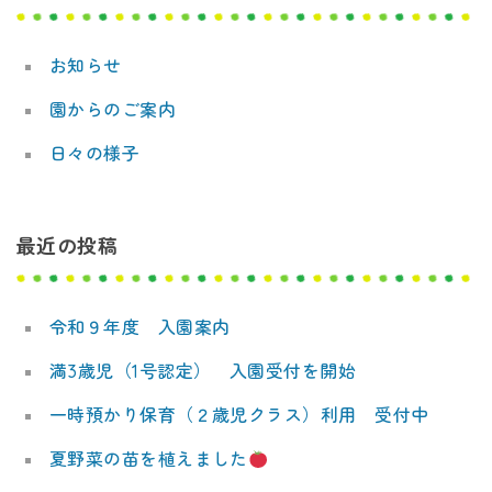
デ
ー
ミ
お知らせ
シ
ー
園からのご案内
ョ
日々の様子
ン
最近の投稿
令和９年度 入園案内
満3歳児（1号認定） 入園受付を開始
一時預かり保育（２歳児クラス）利用 受付中
夏野菜の苗を植えました