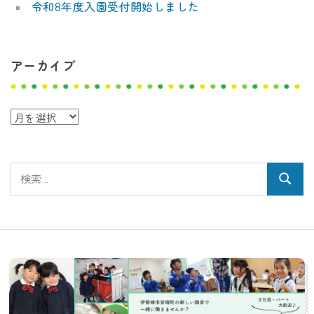
令和8年度入園受付開始しました
アーカイブ
ア
ー
カ
検
イ
検
索:
ブ
索