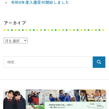
令和8年度入園受付開始しました
アーカイブ
ア
ー
カ
検
イ
検
索:
ブ
索