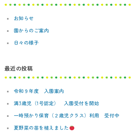
デ
ー
ミ
お知らせ
シ
ー
園からのご案内
ョ
日々の様子
ン
最近の投稿
令和９年度 入園案内
満3歳児（1号認定） 入園受付を開始
一時預かり保育（２歳児クラス）利用 受付中
夏野菜の苗を植えました