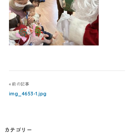
ナ
シ
ョ
ナ
ル
キ
投
前の記事
ッ
img_4653-1.jpg
稿
ズ
ナ
ア
ビ
カ
カテゴリー
ゲ