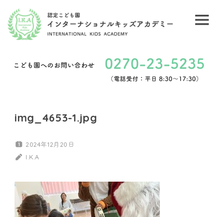
コ
ン
メ
認
テ
ニ
ン
定
ュ
ツ
こ
ー
へ
ど
ス
キ
も
img_4653-1.jpg
ッ
園
プ
2024年12月20日
イ
I.K.A
ン
タ
ー