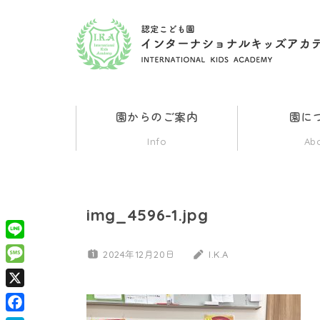
コ
ン
認
群
テ
馬
ン
県
定
ツ
伊
園からのご案内
園に
勢
へ
こ
Info
Ab
崎
ス
市
ど
キ
の
ッ
イ
img_4596-1.jpg
も
ン
プ
タ
Line
2024年12月20日
I.K.A
園
ー
Message
ナ
X
イ
シ
ョ