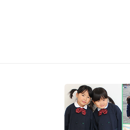
キ
ゲ
ー
ッ
シ
ズ
ョ
ン
ア
カ
デ
ミ
ー