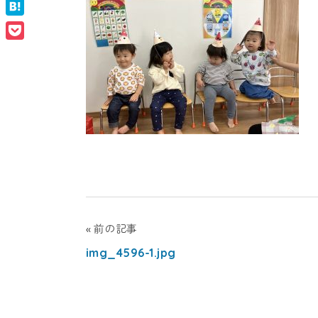
Facebook
ナ
ン
Hatena
ル
Pocket
ス
タ
ク
ー
ー
ル
（幼
ナ
稚
園・
シ
保
育
ョ
園）
投
前の記事
img_4596-1.jpg
稿
ナ
ナ
ル
ビ