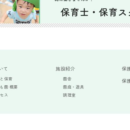
いて
施設紹介
保
と保育
園舎
保
も園 概要
園庭・遊具
セス
調理室