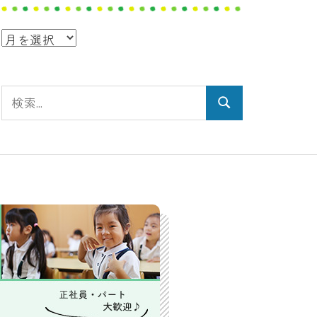
ア
ー
カ
検
イ
検
索:
ブ
索