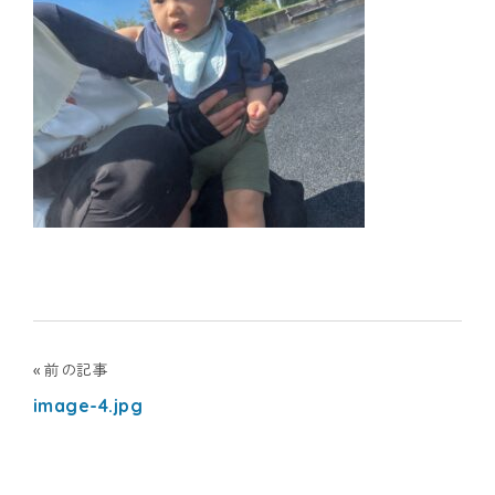
ナ
シ
ョ
ナ
ル
キ
ッ
ズ
投
前の記事
image-4.jpg
稿
ア
ナ
カ