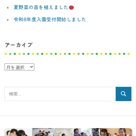
夏野菜の苗を植えました
令和8年度入園受付開始しました
アーカイブ
ア
ー
カ
検
イ
検
索:
ブ
索