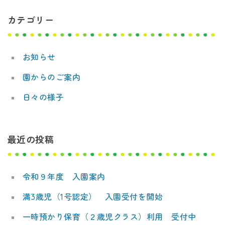
ビ
デ
カテゴリー
ゲ
ミ
ー
ー
お知らせ
シ
園からのご案内
ョ
日々の様子
ン
最近の投稿
令和９年度 入園案内
満3歳児（1号認定） 入園受付を開始
一時預かり保育（２歳児クラス）利用 受付中