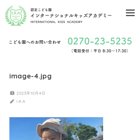
コ
ン
メ
認
テ
ニ
ン
定
ュ
ツ
こ
ー
へ
ど
ス
キ
も
image-4.jpg
ッ
園
プ
2023年10月4日
イ
I.K.A
ン
タ
ー