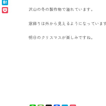
Facebook
ナ
ン
Hatena
沢山の冬の製作物で溢れています。
ル
Pocket
ス
タ
窓飾りは外から見えるようになっていま
ク
ー
ー
ル
明日のクリスマスが楽しみですね。
（幼
ナ
稚
園・
シ
保
育
ョ
園）
ナ
ル