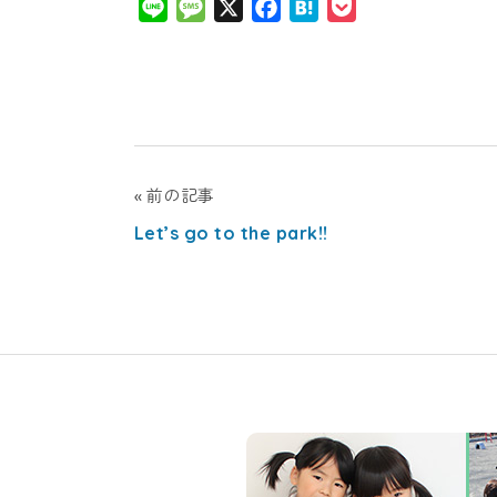
Line
Message
X
Facebook
Hatena
Pocket
キ
ッ
ズ
投
前の記事
ア
Let’s go to the park!!
稿
カ
ナ
ビ
デ
ゲ
ミ
ー
シ
ー