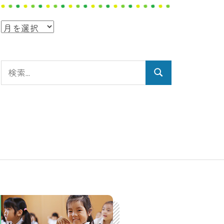
ア
ー
カ
検
イ
検
索:
ブ
索