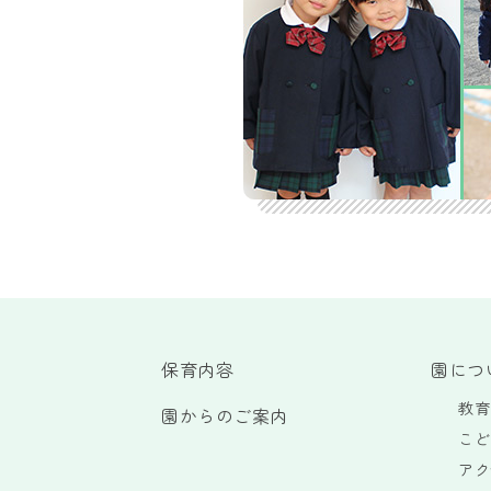
ョ
ン
保育内容
園につ
教育
園からのご案内
こど
アク