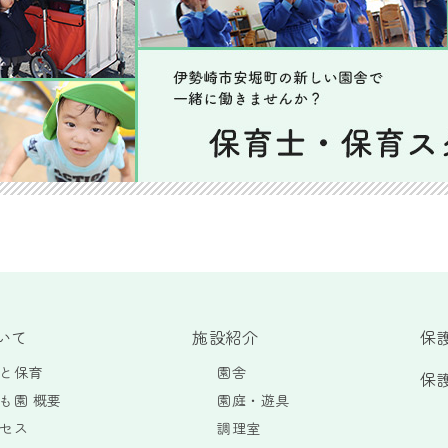
いて
施設紹介
保
と保育
園舎
保
も園 概要
園庭・遊具
セス
調理室