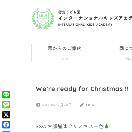
コ
ン
認
群
テ
馬
ン
県
定
ツ
伊
園からのご案内
園に
勢
へ
こ
Info
Ab
崎
ス
市
ど
キ
の
ッ
イ
We’re ready for Christmas !!
も
ン
プ
タ
Line
2020年12月24日
I.K.A
園
ー
Message
ナ
X
イ
シ
SSのお部屋はクリスマス一色
ョ