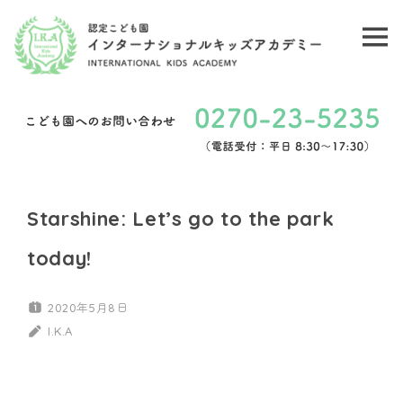
コ
ン
メ
認
テ
ニ
ン
定
ュ
ツ
こ
ー
へ
ど
ス
キ
も
Starshine: Let’s go to the park
ッ
園
today!
プ
イ
2020年5月8日
ン
I.K.A
タ
ー