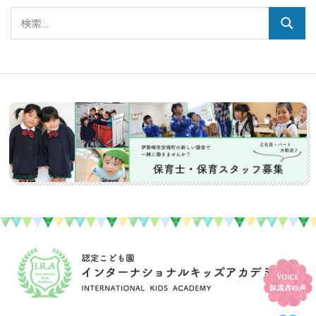
カ
検
イ
検
索:
ブ
索