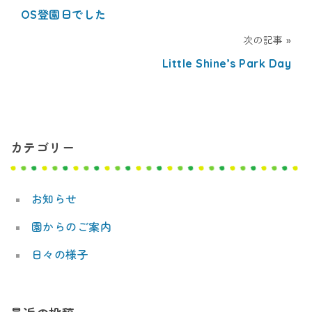
OS登園日でした
稿
次の記事
ナ
Little Shine’s Park Day
ビ
ゲ
ー
カテゴリー
シ
ョ
お知らせ
ン
園からのご案内
日々の様子