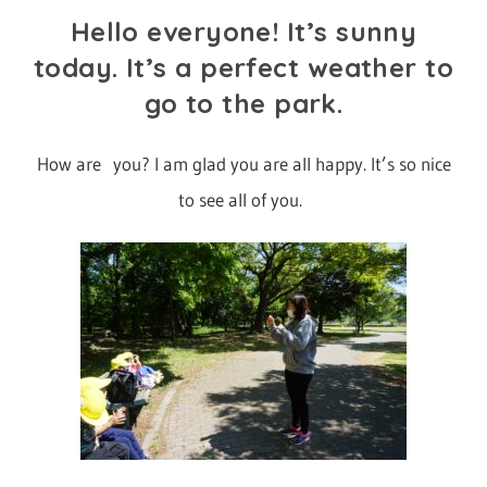
Hello everyone! It’s sunny
ナ
today. It’s a perfect weather to
シ
go to the park.
ョ
How are you? I am glad you are all happy. It’s so nice
ナ
to see all of you.
ル
キ
ッ
ズ
ア
カ