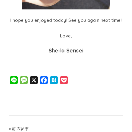
I hope you enjoyed today! See you again next time!
Love,
Sheila Sensei
Line
Message
X
Facebook
Hatena
Pocket
投
前の記事