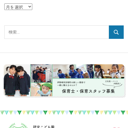
ア
ー
カ
検
イ
検
索:
ブ
索