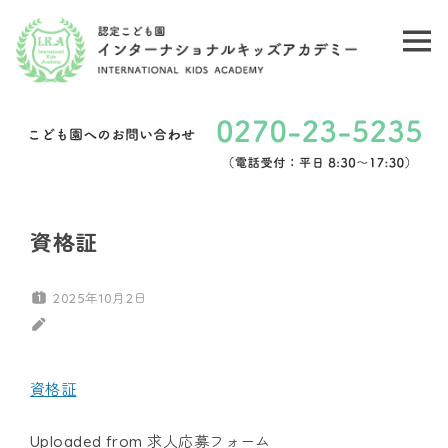
コ
ン
メ
認
テ
ニ
ン
定
ュ
ツ
こ
ー
へ
ど
ス
キ
も
資格証
ッ
園
プ
2025年10月2日
イ
ン
資格証
タ
Uploaded from 求人応募フォーム
ー