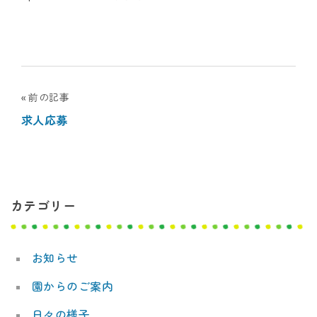
ナ
シ
ョ
投
前の記事
ナ
求人応募
稿
ル
ナ
キ
ビ
ッ
カテゴリー
ゲ
ー
ズ
お知らせ
シ
ア
園からのご案内
ョ
カ
日々の様子