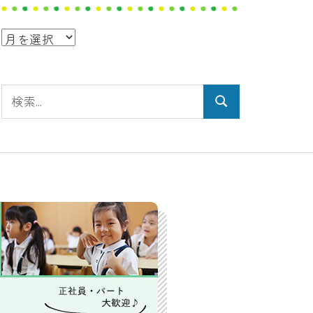
ア
ー
カ
検
イ
検
索:
ブ
索