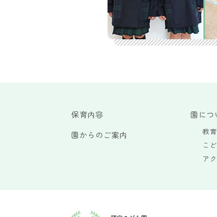
保育内容
園につ
教育
園からのご案内
こど
アク