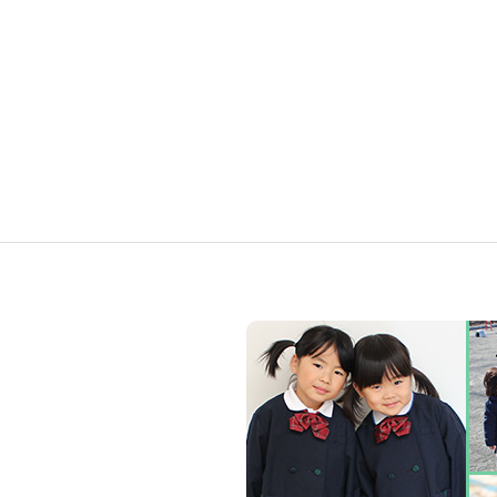
キ
ッ
ズ
ア
カ
デ
ミ
ー