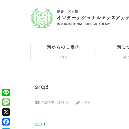
コ
ン
認
群
テ
馬
ン
県
定
ツ
伊
園からのご案内
園に
勢
へ
こ
Info
Ab
崎
ス
市
ど
キ
の
ッ
イ
srq3
も
ン
プ
タ
Line
2025年4月18日
I.K.A
園
ー
Message
ナ
X
イ
シ
srq3
ョ