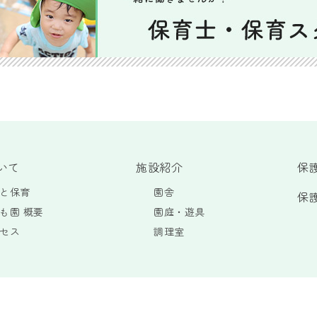
いて
施設紹介
保
と保育
園舎
保
も園 概要
園庭・遊具
セス
調理室