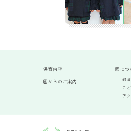
保育内容
園につ
教育
園からのご案内
こど
アク