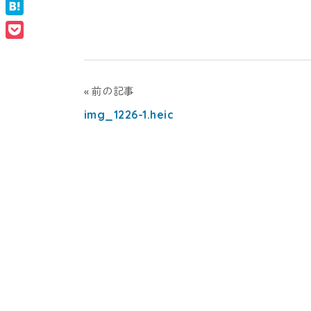
Facebook
ナ
ン
Hatena
ル
Pocket
ス
タ
ク
ー
投
前の記事
ー
ル
img_1226-1.heic
稿
（幼
ナ
稚
ナ
園・
ビ
シ
保
育
ゲ
ョ
園）
ー
ナ
シ
ョ
ル
ン