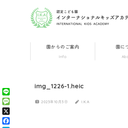
コ
ン
認
群
テ
馬
ン
県
定
ツ
伊
園からのご案内
園に
勢
へ
こ
Info
Ab
崎
ス
市
ど
キ
の
ッ
イ
img_1226-1.heic
も
ン
プ
タ
Line
2023年10月3日
I.K.A
園
ー
Message
ナ
X
イ
シ
ョ