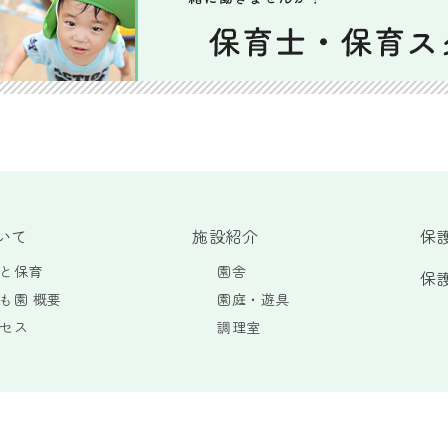
いて
施設紹介
保
と保育
園舎
保
も園 概要
園庭・遊具
セス
調理室