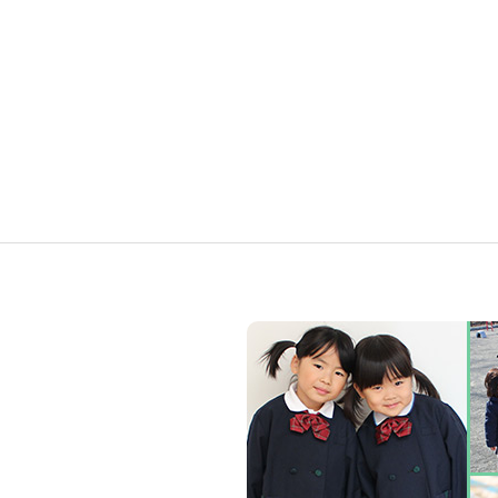
キ
ッ
ズ
ア
カ
デ
ミ
ー