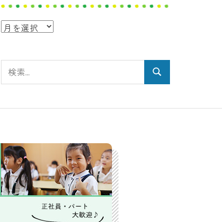
ア
ー
カ
検
イ
検
索:
ブ
索