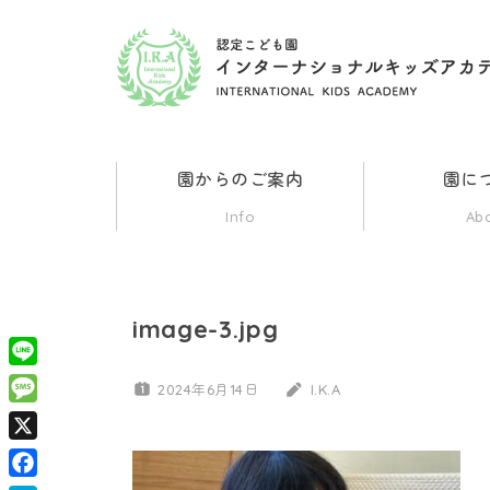
コ
ン
認
群
テ
馬
ン
県
定
ツ
伊
園からのご案内
園に
勢
へ
こ
Info
Ab
崎
ス
市
ど
キ
の
ッ
イ
image-3.jpg
も
ン
プ
タ
Line
2024年6月14日
I.K.A
園
ー
Message
ナ
X
イ
シ
ョ