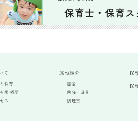
いて
施設紹介
保
と保育
園舎
保
も園 概要
園庭・遊具
セス
調理室