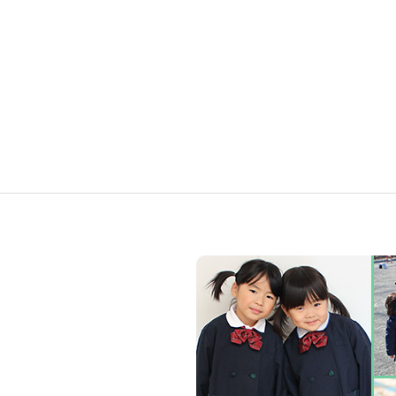
ビ
キ
ゲ
ッ
ー
シ
ズ
ョ
ア
ン
カ
デ
ミ
ー