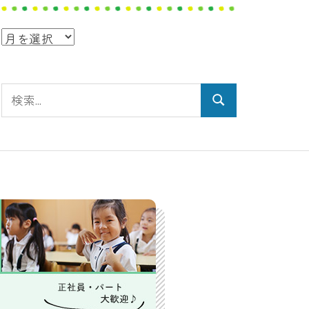
ア
ー
カ
検
イ
検
索:
ブ
索