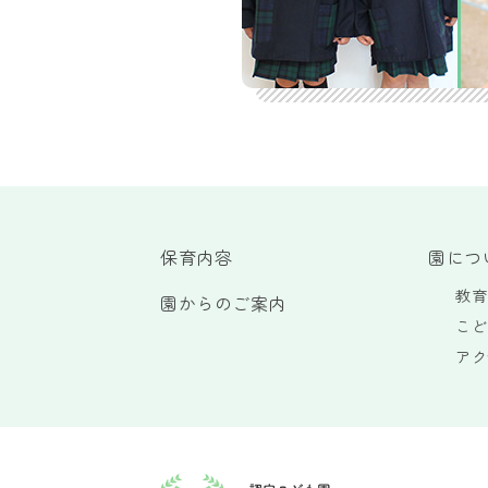
保育内容
園につ
教育
園からのご案内
こど
アク