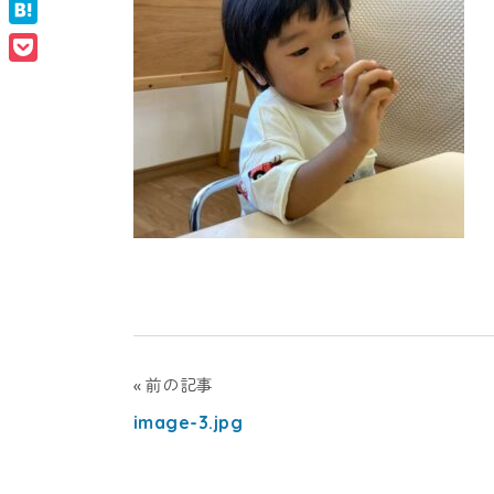
Facebook
ナ
ン
Hatena
ル
Pocket
ス
タ
ク
ー
ー
ル
（幼
ナ
稚
園・
シ
保
育
ョ
園）
投
前の記事
ナ
image-3.jpg
稿
ル
ナ