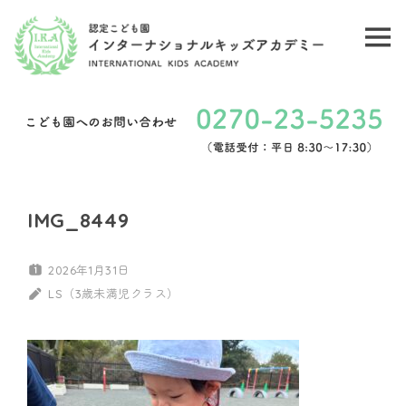
コ
ン
メ
認
テ
ニ
ン
定
ュ
ツ
こ
ー
へ
ど
ス
キ
も
IMG_8449
ッ
園
プ
2026年1月31日
イ
LS（3歳未満児クラス）
ン
タ
ー