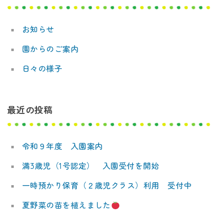
デ
ー
ミ
お知らせ
シ
ー
園からのご案内
ョ
日々の様子
ン
最近の投稿
令和９年度 入園案内
満3歳児（1号認定） 入園受付を開始
一時預かり保育（２歳児クラス）利用 受付中
夏野菜の苗を植えました