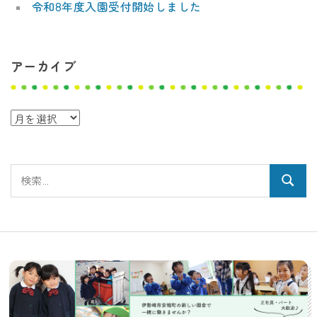
令和8年度入園受付開始しました
アーカイブ
ア
ー
カ
検
イ
検
索:
ブ
索