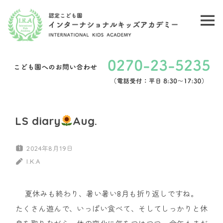
コ
ン
メ
認
テ
ニ
ン
定
ュ
ツ
こ
ー
へ
ど
ス
キ
も
LS diary
Aug.
ッ
園
プ
2024年8月19日
イ
I.K.A
ン
夏休みも終わり、暑い暑い8月も折り返しですね。
タ
たくさん遊んで、いっぱい食べて、そしてしっかりと休
ー