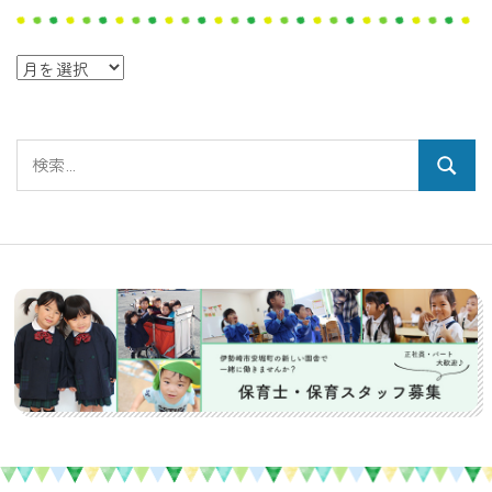
ア
ー
カ
検
イ
検
索:
ブ
索