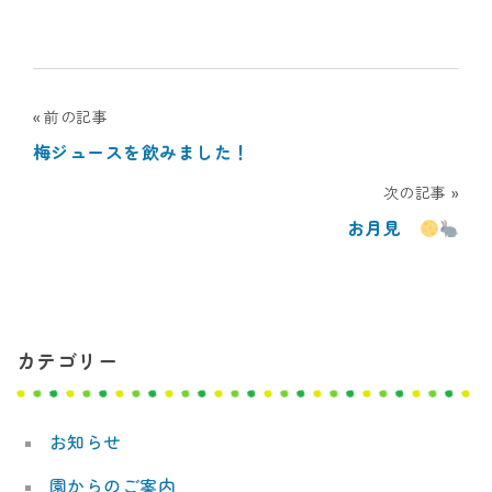
デ
ミ
ー
投
前の記事
梅ジュースを飲みました！
稿
次の記事
ナ
お月見
ビ
ゲ
ー
カテゴリー
シ
ョ
お知らせ
ン
園からのご案内