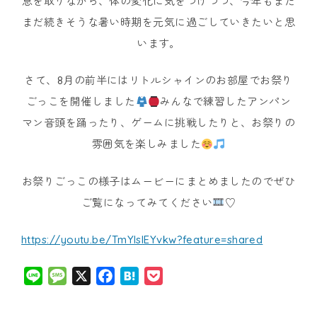
息を取りながら、体の変化に気をつけつつ、今年もまだ
まだ続きそうな暑い時期を元気に過ごしていきたいと思
ナ
います。
シ
さて、8月の前半にはリトルシャインのお部屋でお祭り
ョ
ごっこを開催しました
みんなで練習したアンパン
ナ
マン音頭を踊ったり、ゲームに挑戦したりと、お祭りの
雰囲気を楽しみました
ル
キ
お祭りごっこの様子はムービーにまとめましたのでぜひ
ご覧になってみてください
♡
ッ
ズ
https://youtu.be/TmYlslEYvkw?feature=shared
ア
Line
Message
X
Facebook
Hatena
Pocket
カ