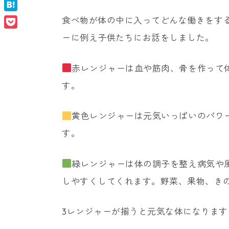
Facebook
ナ
ン
Hatena
食べ物が体の中に入ってどんな働きをす
ル
Pocket
ーに例え子供たちにお話をしました。
ス
タ
ク
ー
赤レンジャーは血や筋肉、骨を作って
ー
ル
す。
（幼
ナ
稚
黄色レンジャーは元気いっぱいのパワ
園・
シ
保
す。
育
ョ
園）
緑レンジャーは体の調子を整え病気や
しやすくしてくれます。野菜、果物、き
ナ
3レンジャーが揃うと元気な体になります
ル