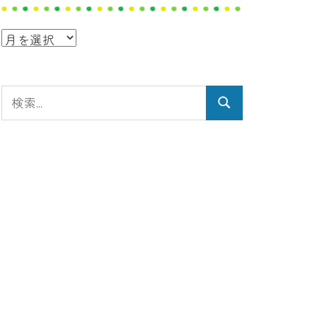
ア
ー
カ
検
イ
検
索:
ブ
索