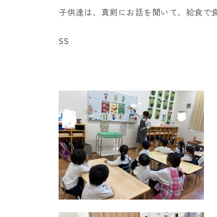
キ
子供達は、真剣にお話を聞いて、給食で
ッ
SS
ズ
ア
カ
デ
ミ
ー