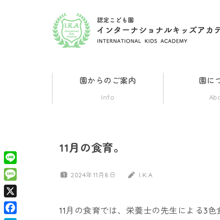
コ
ン
認
群
テ
馬
ン
県
定
ツ
伊
園からのご案内
園に
勢
へ
こ
Info
Ab
崎
ス
市
ど
キ
の
ッ
イ
11月の食育。
も
ン
プ
タ
Line
2024年11月8日
I.K.A
園
ー
Message
ナ
X
イ
シ
11月の食育では、栄養士の先生による3
ョ