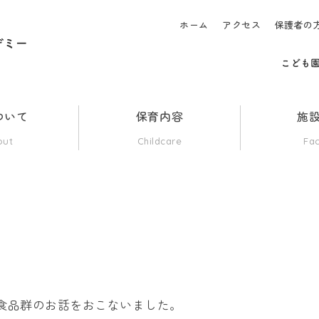
ホーム
アクセス
保護者の
ついて
保育内容
施
out
Childcare
Fac
色食品群のお話をおこないました。