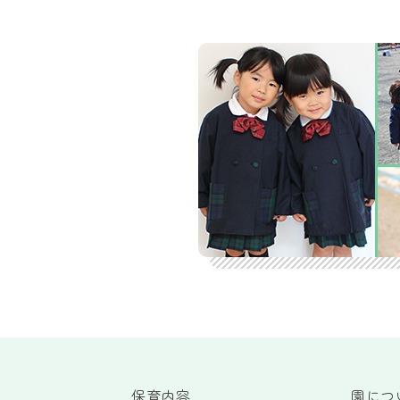
ー
シ
ョ
ン
保育内容
園につ