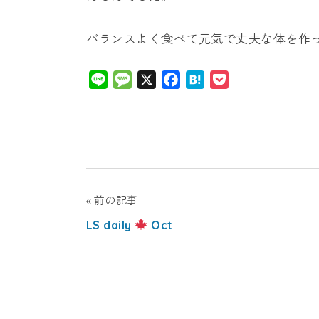
バランスよく食べて元気で丈夫な体を作
Line
Message
X
Facebook
Hatena
Pocket
投
前の記事
LS daily
Oct
稿
ナ
ビ
ゲ