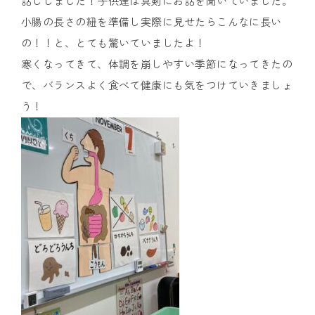
話ししました！子供達は真剣にお話を聞いていました。
小腸の長さの紐を準備し実際に見せたらこんなに長い
ナ
の！！と、とても驚いていましたよ！
シ
寒くなってきて、体調を崩しやすい季節になってきたの
ョ
で、バランスよく食べて健康にも気をつけていきましょ
う！
ナ
ル
キ
ッ
ズ
ア
カ