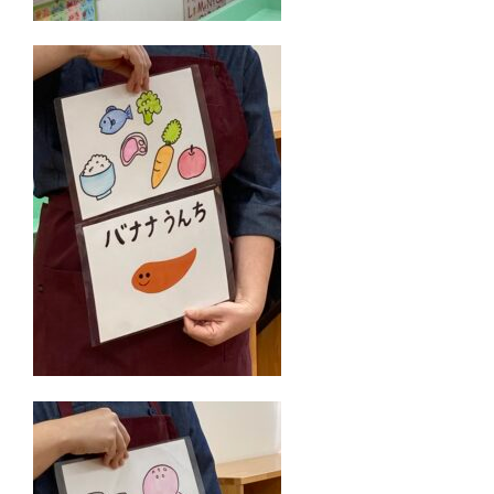
デ
ミ
ー