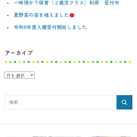
一時預かり保育（２歳児クラス）利用 受付中
夏野菜の苗を植えました
令和8年度入園受付開始しました
アーカイブ
ア
ー
カ
検
イ
検
索:
ブ
索