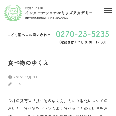
コ
ン
メ
認
テ
ニ
ン
定
ュ
ツ
こ
ー
へ
ど
ス
キ
も
食べ物のゆくえ
ッ
園
プ
2025年11月7日
イ
I.K.A
ン
今月の食育は「食べ物のゆくえ」という消化についての
タ
お話と、食べ物をバランスよく食べることの大切さをお
ー