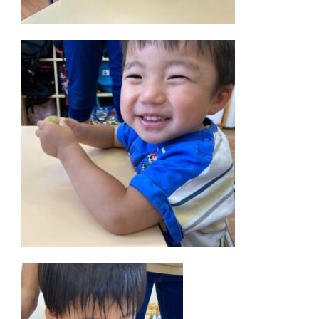
デ
ミ
ー