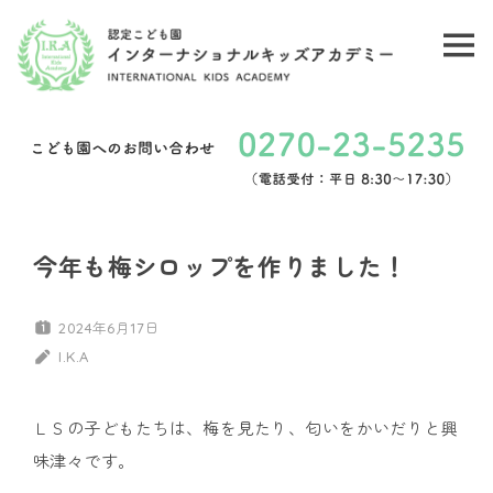
コ
ン
メ
認
テ
ニ
ン
定
ュ
ツ
こ
ー
へ
ど
ス
キ
も
今年も梅シロップを作りました！
ッ
園
プ
2024年6月17日
イ
I.K.A
ン
ＬＳの子どもたちは、梅を見たり、匂いをかいだりと興
タ
味津々です。
ー