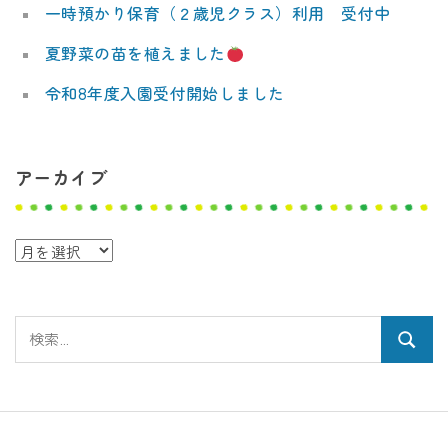
一時預かり保育（２歳児クラス）利用 受付中
夏野菜の苗を植えました
令和8年度入園受付開始しました
アーカイブ
ア
ー
カ
検
イ
検
索:
ブ
索