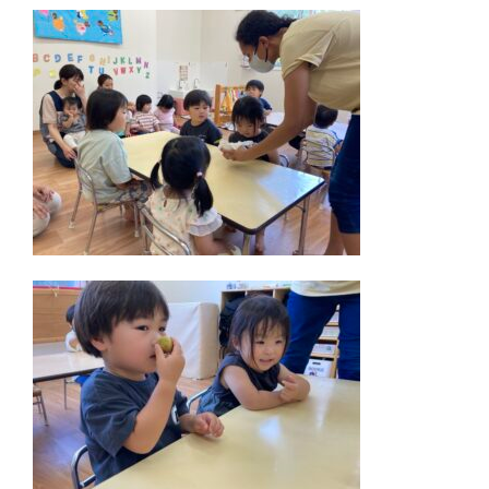
ナ
シ
ョ
ナ
ル
キ
ッ
ズ
ア
カ