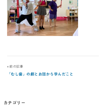
ナ
シ
ョ
ナ
ル
キ
投
前の記事
ッ
「むし歯」の劇とお話から学んだこと
稿
ズ
ナ
ア
ビ
カ
カテゴリー
ゲ