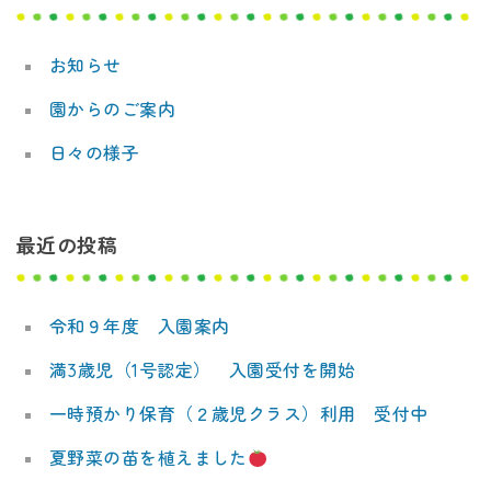
デ
ー
ミ
お知らせ
シ
ー
園からのご案内
ョ
日々の様子
ン
最近の投稿
令和９年度 入園案内
満3歳児（1号認定） 入園受付を開始
一時預かり保育（２歳児クラス）利用 受付中
夏野菜の苗を植えました