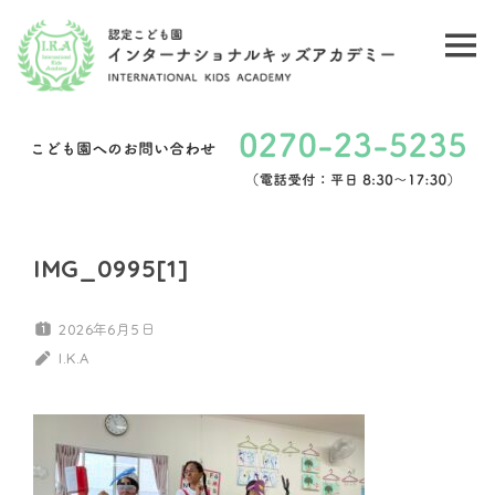
コ
ン
メ
認
テ
ニ
ン
定
ュ
ツ
こ
ー
へ
ど
ス
キ
も
IMG_0995[1]
ッ
園
プ
2026年6月5日
イ
I.K.A
ン
タ
ー