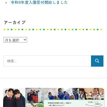
令和8年度入園受付開始しました
アーカイブ
ア
ー
カ
検
イ
検
索:
ブ
索