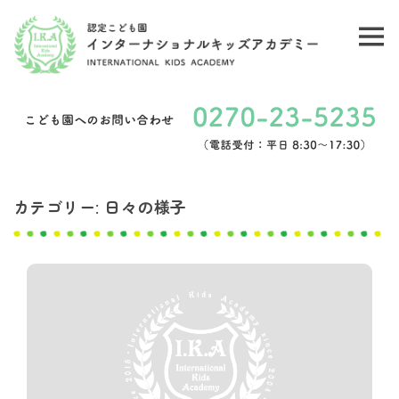
コ
ン
メ
認
テ
ニ
ン
定
ュ
ツ
こ
ー
へ
ど
ス
キ
カテゴリー:
日々の様子
も
ッ
園
プ
イ
ン
タ
ー