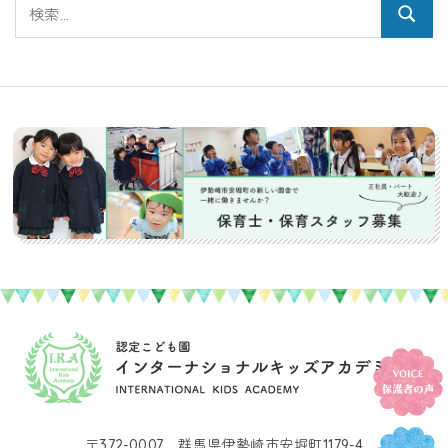
検
イ
検
索:
ブ
索
〒372-0007 群馬県伊勢崎市安堀町1179-4